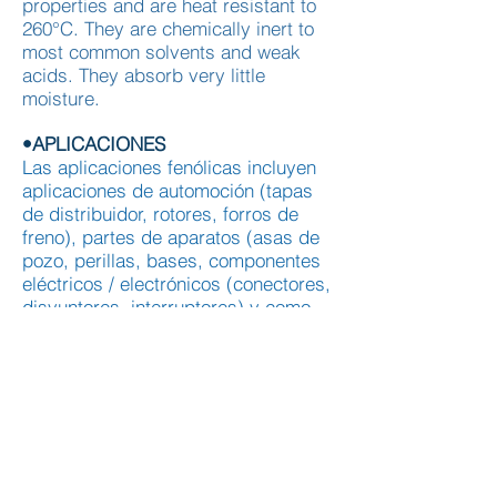
properties and are heat resistant to
260°C. They are chemically inert to
most common solvents and weak
acids. They absorb very little
moisture.
•APLICACIONES
Las aplicaciones fenólicas incluyen
aplicaciones de automoción (tapas
de distribuidor, rotores, forros de
freno), partes de aparatos (asas de
pozo, perillas, bases, componentes
eléctricos / electrónicos (conectores,
disyuntores, interruptores) y como
materiales adhesivos laminados (por
ej. madera contrachapada).
•IDENTIFICACION
Llama amarilla, olor a fenol.
Tras la recepción del sustrato,
se llevará a cabo una prueba