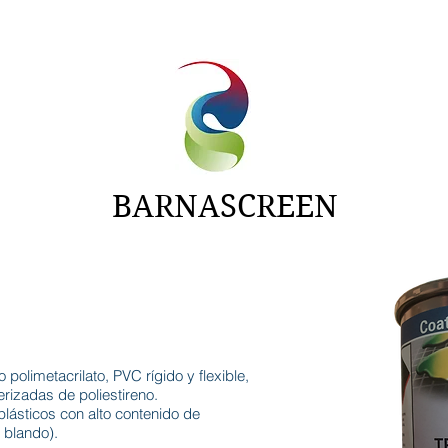
NTAS
ADITIVOS
CARTAS
NOTICIAS
BARNASCREEN
olimetacrilato, PVC rígido y flexible,
rizadas de poliestireno.
ásticos con alto contenido de
 blando).