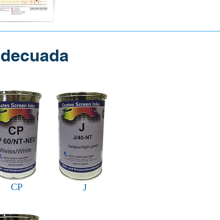
e Adecuada
CP
J