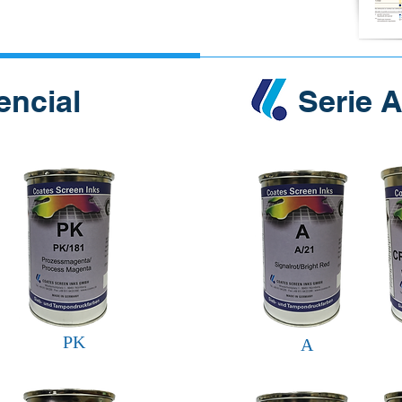
erencial
Seri
PK
A