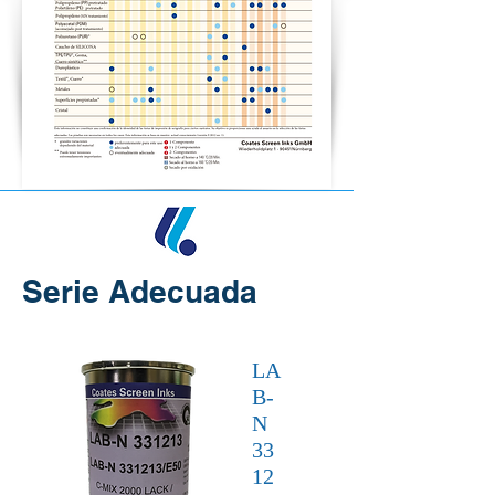
Serie Adecuada
LA
B-
N
33
12