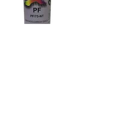
J
TP
253
/L