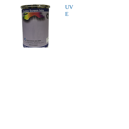
UV
E
MT
R
UV-
6500