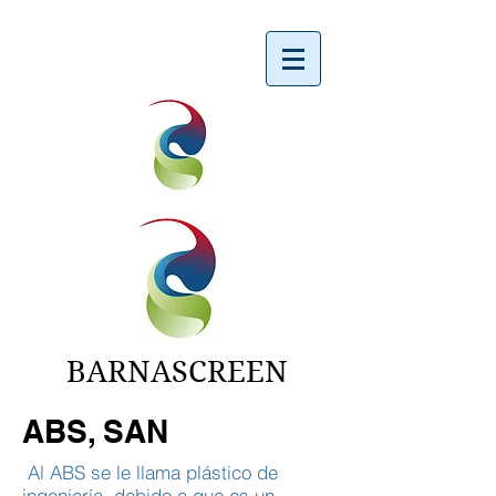
BARNASCREEN
ABS, SAN
Al ABS se le llama plástico de
ingeniería, debido a que es un