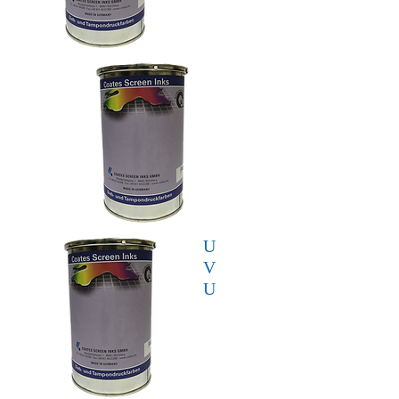
U
V
U