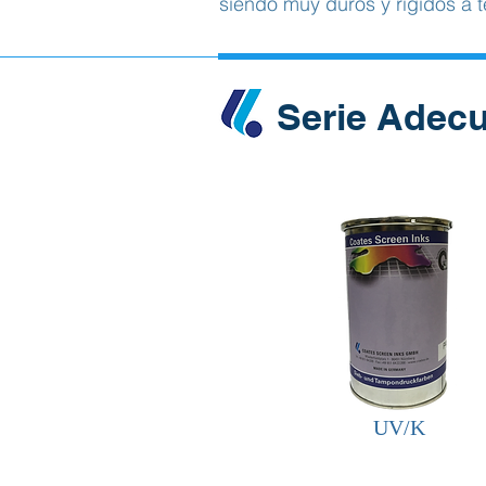
siendo muy duros y rígidos a 
Serie A
UV/K