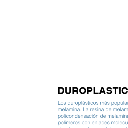
INICIO
TABLAS
TI
DUROPLASTI
Los duroplásticos más popular
melamina. La resina de melami
policondensación de melamina 
polímeros con enlaces molecu