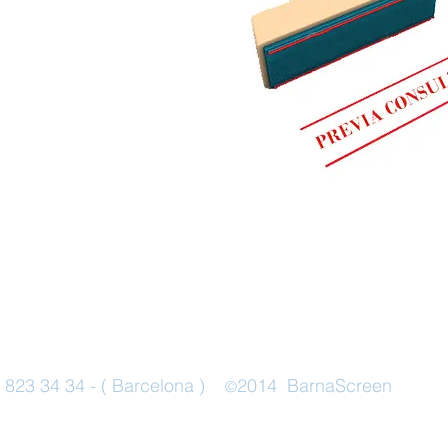
3 823 34 34 - ( Barcelona )
2014 BarnaScreen
©