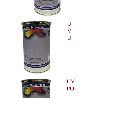
U
V
U
UV
PO