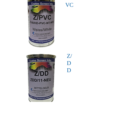
VC
Z/
D
D