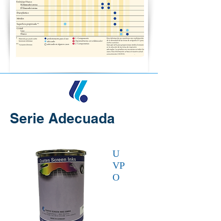
Serie Adecuada
U
VP
O