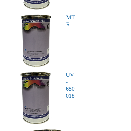
MT
R
UV
-
650
018