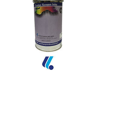
Serie Preferencial
U
V
U
UVE