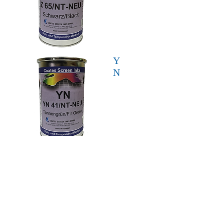
Y
N
ZM