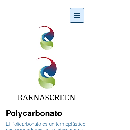
BARNASCREEN
Polycarbonato
El Policarbonato es un termoplástico
con propiedades muy interesantes