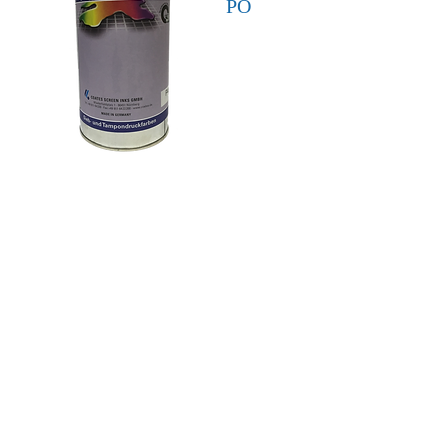
PO
MT
R
UV-
6500
18