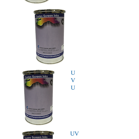
U
V
U
UV