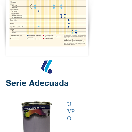
Serie Adecuada
U
VP
O