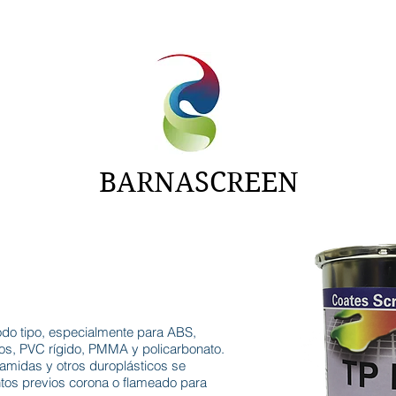
NTAS
ADITIVOS
CARTAS
NOTICIAS
BARNASCREEN
do tipo, especialmente para ABS,
tos, PVC rígido, PMMA y policarbonato.
liamidas y otros duroplásticos se
entos previos corona o flameado para