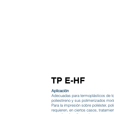
INICIO
TABLAS
TI
TP E-HF
Aplicación
Adecuadas para termoplásticos de to
poliestireno y sus polimerizados mix
Para la impresión sobre poliéster, po
requieren, en ciertos casos, tratami