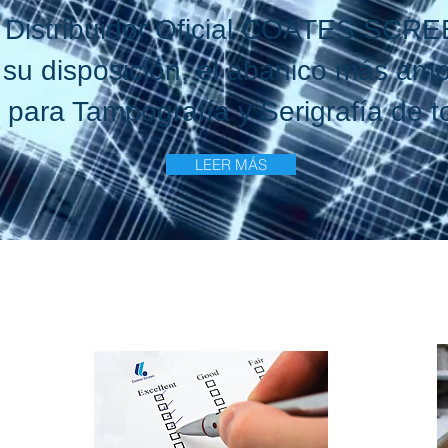
Distribuidor Oficial COATES SCR
u disposición, el abanico más ampl
 para Tampografía y Serigrafía de to
LEER MÁS