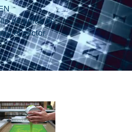
EEN
io de tintas de
do el sector.