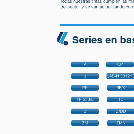
Todas nuestras tintas cumplen las má
del sector, y se van actualizando co
Series en ba
A
CP
J
LAB-N 33121
PP
RF/K
TP 253/L
TZ
Z
Z/DD
ZM
ZMN