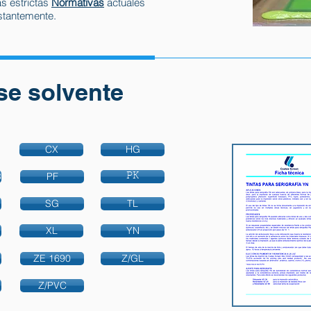
s estrictas
Normativas
actuales
nstantemente.
se solvente
CX
HG
3
PF
PK
SG
TL
XL
YN
ZE 1690
Z/GL
Z/PVC