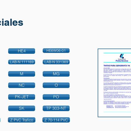
iales
HE4
HE6W06-01
LAB-N 111169
LAB-N 331369
M
MG
NC
O
PK-JET
PO
SK
TP 303-NT
Z PVC Trafico
Z 70-114 PVC