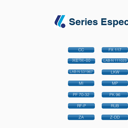
Series Espec
CC
FX 117
LAB-N 111023
HE7H-80
LAB-N 531967
LKW
MI
MP
PF 70-32
PK 96
RF-P
RUB
ZA
Z-DD