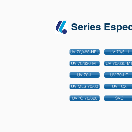
Series Espec
UV 70/488-NEU
UV 70/511
UV 70/630-MT
UV 70/635-M
UV 70-L
UV 70-LC
UV MLS 70/00
UV TCX
UVPO 70/628
SVC