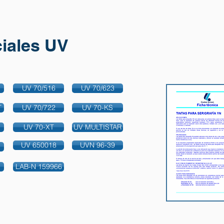
iales UV
UV 70/516
UV 70/623
T
UV 70/722
UV 70-KS
UV 70-XT
UV MULTISTAR
UV 650018
UVN 96-39
LAB-N 159966